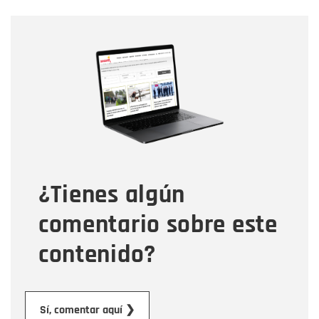
Nombre
Nombre
Correo electrónico
Tipo de comentario
¿Tienes algún
Mensaje
comentario sobre este
contenido?
Enviar
Sí, comentar aquí ❯