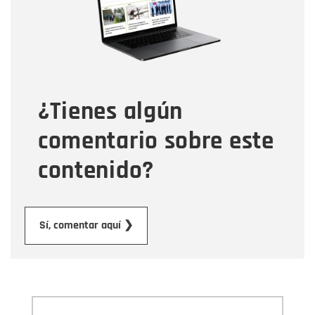
Tipo de comentario
¿Tienes algún
Mensaje
comentario sobre este
contenido?
Enviar
Sí, comentar aquí ❯