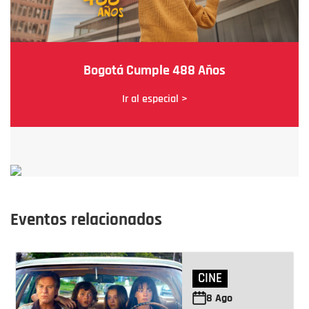
Bogotá Cumple 488 Años
Ir al especial >
Eventos relacionados
CINE
8
Ago