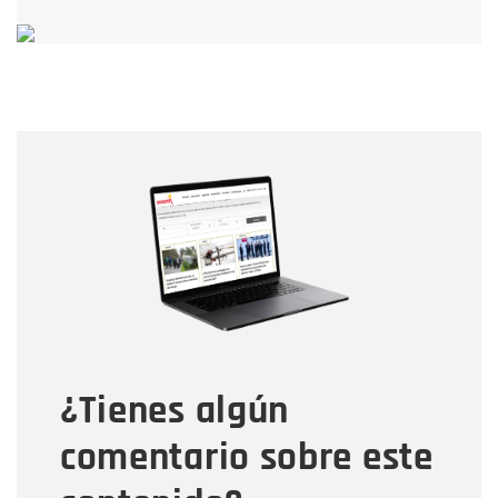
Nombre
Nombre
Correo electrónico
Tipo de comentario
¿Tienes algún
Mensaje
comentario sobre este