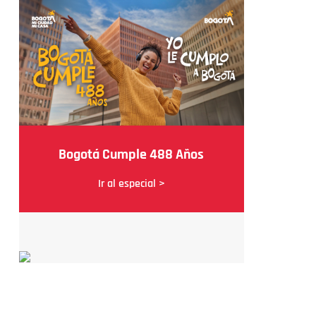
Bogotá Cumple 488 Años
Ir al especial >