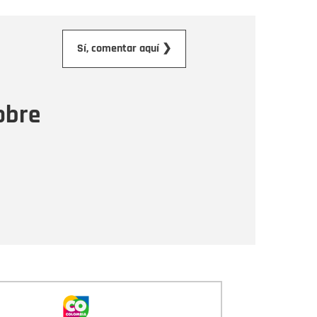
orreo electrónico
Sí, comentar aquí ❯
ensaje
obre
Enviar