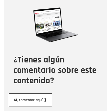
Nombre
Nombre
Correo electrónico
Tipo de comentario
¿Tienes algún
Mensaje
comentario sobre este
contenido?
Enviar
Sí, comentar aquí ❯