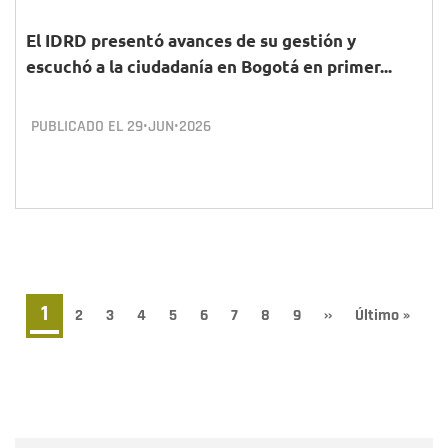
El IDRD presentó avances de su gestión y
escuchó a la ciudadanía en Bogotá en primer...
PUBLICADO EL
29•JUN•2026
Paginación
Página
1
Page
2
Page
3
Page
4
Page
5
Page
6
Page
7
Page
8
Page
9
Siguiente
››
Última
Último »
página
página
actual