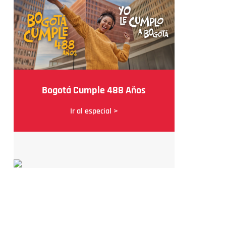
Bogotá Cumple 488 Años
Ir al especial >