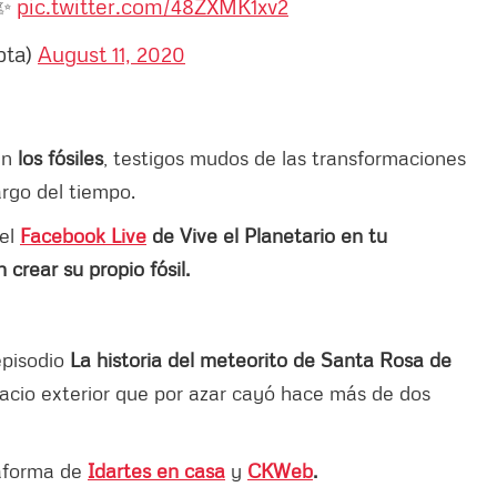
✨
pic.twitter.com/48ZXMK1xv2
bta)
August 11, 2020
án
los fósiles
, testigos mudos de las transformaciones
argo del tiempo.
 el
Facebook Live
de Vive el Planetario en tu
crear su propio fósil.
episodio
La historia del meteorito de Santa Rosa de
acio exterior que por azar cayó hace más de dos
taforma de
Idartes en casa
y
CKWeb
.