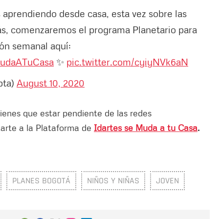
 aprendiendo desde casa, esta vez sobre las
emás, comenzaremos el programa Planetario para
ón semanal aquí:
MudaATuCasa
✨
pic.twitter.com/cyiyNVk6aN
bta)
August 10, 2020
ienes que estar pendiente de las redes
arte a la Plataforma de
Idartes se Muda a tu Casa
.
PLANES BOGOTÁ
NIÑOS Y NIÑAS
JOVEN