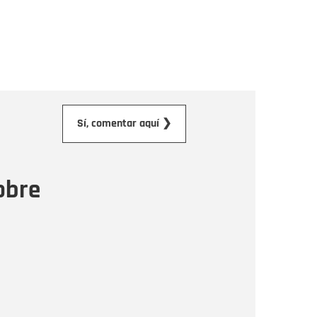
orreo electrónico
Sí, comentar aquí ❯
ensaje
obre
Enviar