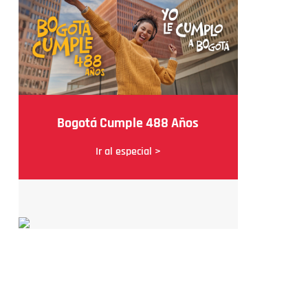
Bogotá Cumple 488 Años
Ir al especial >