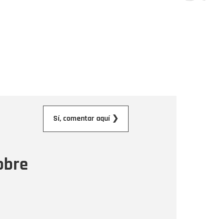
orreo electrónico
Sí, comentar aquí ❯
ensaje
obre