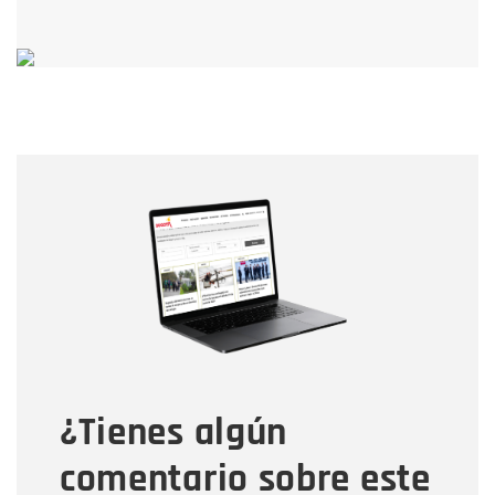
Nombre
Nombre
Correo electrónico
Tipo de comentario
¿Tienes algún
Mensaje
comentario sobre este