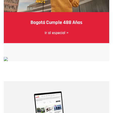
Bogotá Cumple 488 Años
Ir al especial >
Nombre
Nombre
Correo electrónico