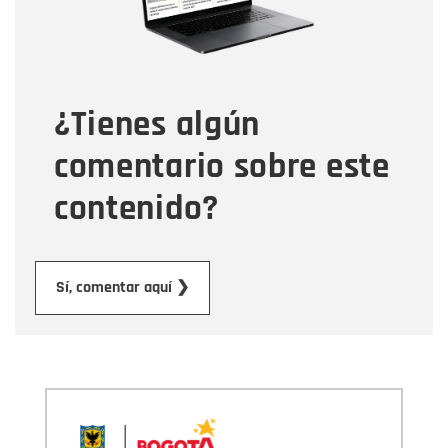
Tipo de comentario
¿Tienes algún
Mensaje
comentario sobre este
contenido?
Enviar
Sí, comentar aquí ❯