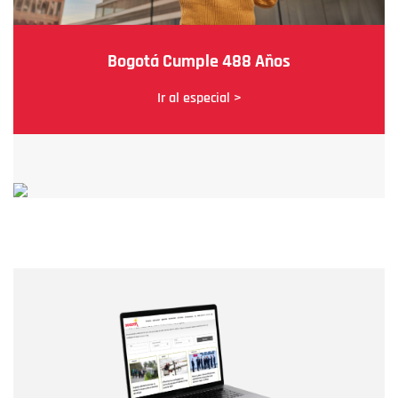
Bogotá Cumple 488 Años
Ir al especial >
Nombre
Nombre
Correo electrónico