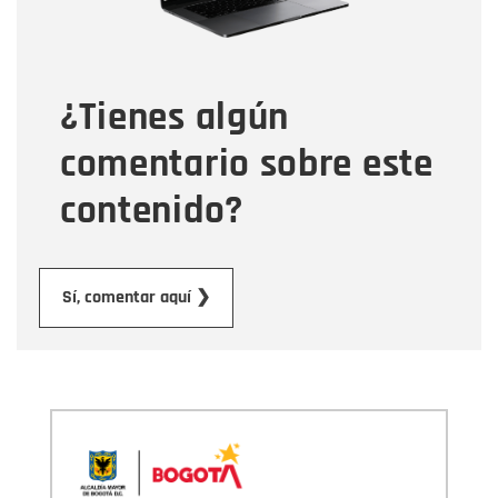
Tipo de comentario
¿Tienes algún
Mensaje
comentario sobre este
contenido?
Enviar
Sí, comentar aquí ❯