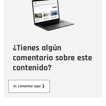
Nombre
Correo electrónico
Tipo de comentario
¿Tienes algún
Mensaje
comentario sobre este
contenido?
Enviar
Sí, comentar aquí ❯