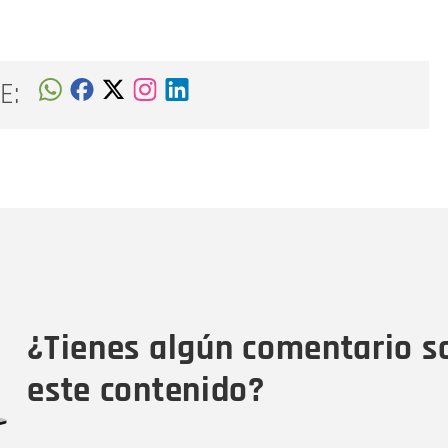
E:
Nombre
C
Nombre
Tipo de comentario
M
¿Tienes algún comentario s
este contenido?