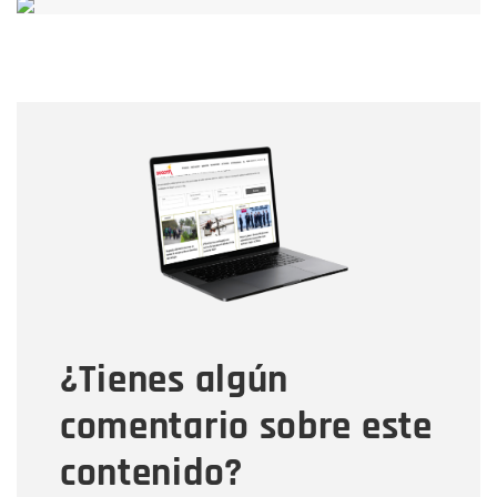
Nombre
Nombre
Correo electrónico
Tipo de comentario
¿Tienes algún
Mensaje
comentario sobre este
contenido?