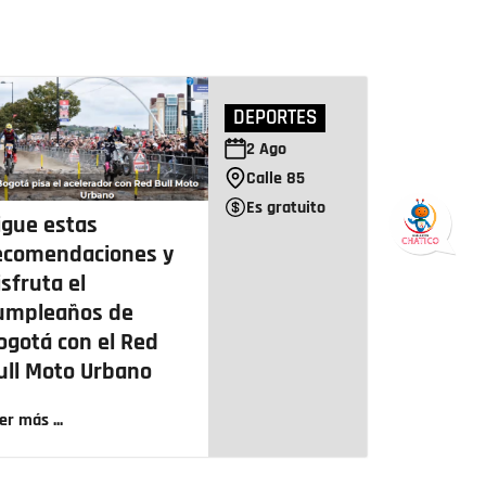
DEPORTES
2
Ago
Calle 85
Es gratuito
igue estas
ecomendaciones y
isfruta el
umpleaños de
ogotá con el Red
ull Moto Urbano
er más ...