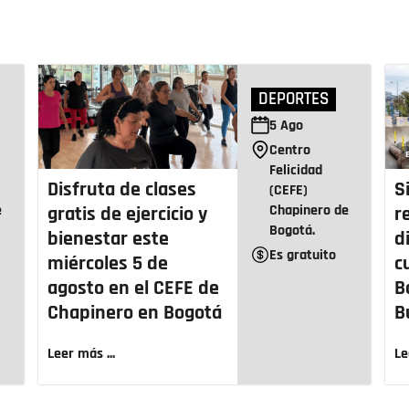
DEPORTES
5
Ago
Centro
Felicidad
Disfruta de clases
S
(CEFE)
e
Chapinero de
gratis de ejercicio y
r
Bogotá.
bienestar este
d
Es gratuito
miércoles 5 de
c
agosto en el CEFE de
B
Chapinero en Bogotá
B
Leer más ...
Le