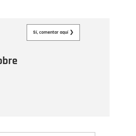
orreo electrónico
Sí, comentar aquí ❯
ensaje
obre
Enviar