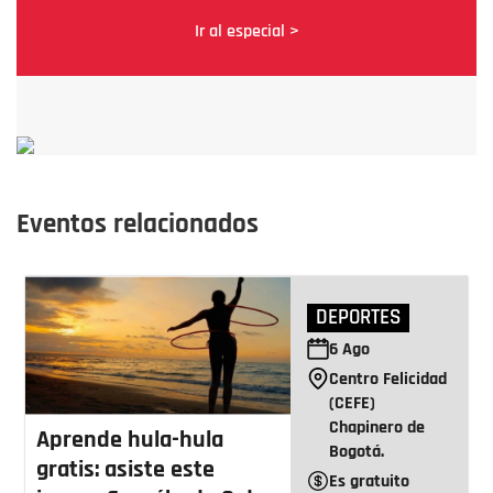
Ir al especial >
Eventos relacionados
DEPORTES
6
Ago
Centro Felicidad
(CEFE)
Chapinero de
Aprende hula-hula
Bogotá.
gratis: asiste este
Es gratuito