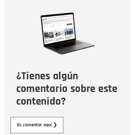
Nombre
Nombre
Correo electrónico
Tipo de comentario
¿Tienes algún
Mensaje
comentario sobre este
contenido?
Enviar
Sí, comentar aquí ❯