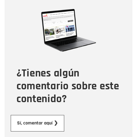
Nombre
Nombre
Correo electrónico
Tipo de comentario
¿Tienes algún
Mensaje
comentario sobre este
contenido?
Enviar
Sí, comentar aquí ❯