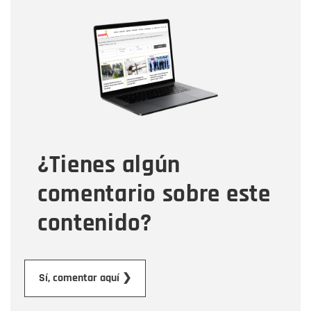
Nombre
Nombre
Correo electrónico
Tipo de comentario
¿Tienes algún
Mensaje
comentario sobre este
contenido?
Enviar
Sí, comentar aquí ❯