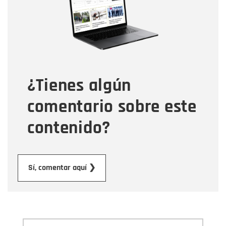
Correo electrónico
Tipo de comentario
¿Tienes algún
Mensaje
comentario sobre este
contenido?
Enviar
Sí, comentar aquí ❯