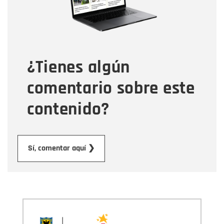
Tipo de comentario
¿Tienes algún
Mensaje
comentario sobre este
contenido?
Enviar
Sí, comentar aquí ❯