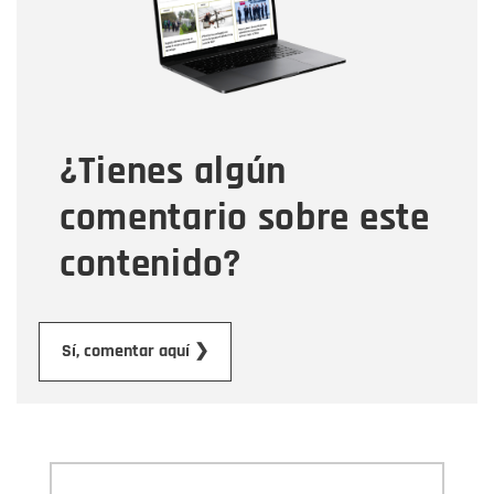
Tipo de comentario
¿Tienes algún
Mensaje
comentario sobre este
contenido?
Enviar
Sí, comentar aquí ❯