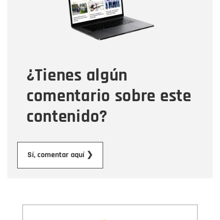
Tipo de comentario
¿Tienes algún
Mensaje
comentario sobre este
contenido?
Enviar
Sí, comentar aquí ❯