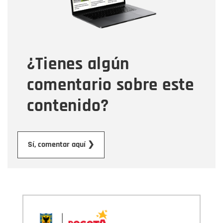
Tipo de comentario
¿Tienes algún
Mensaje
comentario sobre este
contenido?
Enviar
Sí, comentar aquí ❯