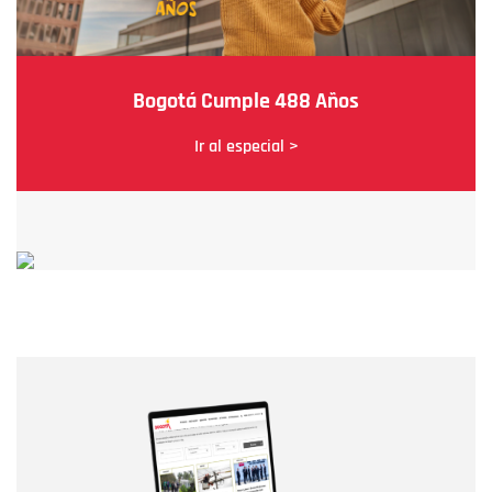
Bogotá Cumple 488 Años
Ir al especial >
Nombre
Nombre
Correo electrónico