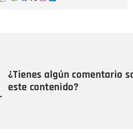
Nombre
C
Nombre
Tipo de comentario
M
¿Tienes algún comentario s
este contenido?