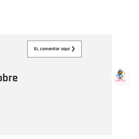
orreo electrónico
Sí, comentar aquí ❯
ensaje
obre
Enviar