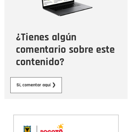
Tipo de comentario
¿Tienes algún
Mensaje
comentario sobre este
contenido?
Enviar
Sí, comentar aquí ❯