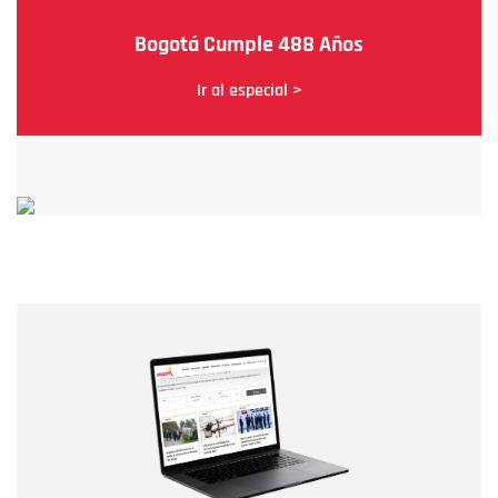
Bogotá Cumple 488 Años
Ir al especial >
Nombre
Nombre
Correo electrónico
Tipo de comentario