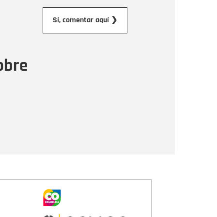
orreo electrónico
Sí, comentar aquí ❯
ensaje
obre
Enviar