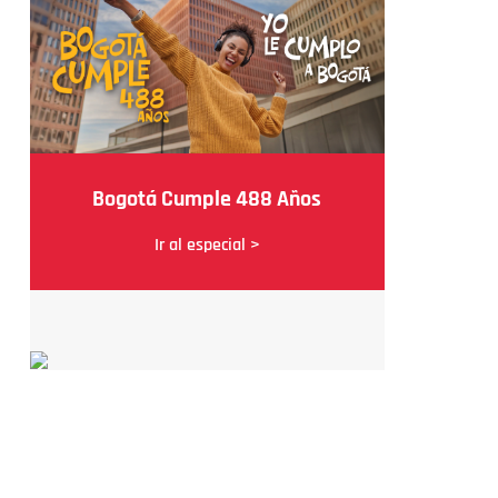
Bogotá Cumple 488 Años
Ir al especial >