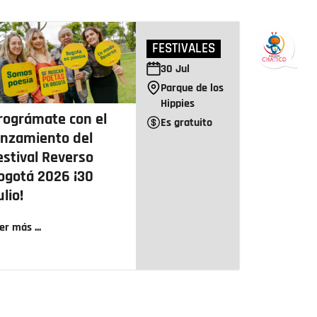
FESTIVALES
30
Jul
Parque de los
Hippies
rográmate con el
Es gratuito
anzamiento del
estival Reverso
ogotá 2026 ¡30
ulio!
er más ...