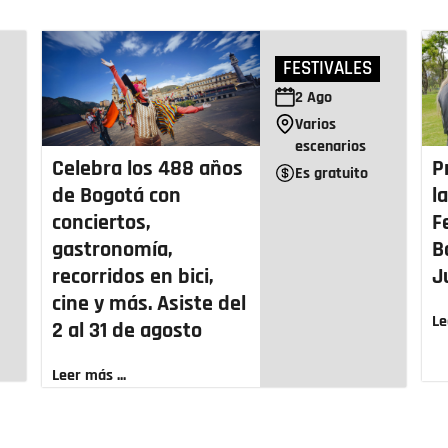
FESTIVALES
2
Ago
Varios
escenarios
Celebra los 488 años
P
Es gratuito
de Bogotá con
l
conciertos,
F
gastronomía,
B
recorridos en bici,
J
cine y más. Asiste del
Le
2 al 31 de agosto
Leer más ...