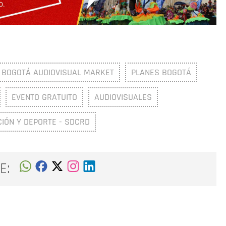
BOGOTÁ AUDIOVISUAL MARKET
PLANES BOGOTÁ
EVENTO GRATUITO
AUDIOVISUALES
CIÓN Y DEPORTE - SDCRD
E: