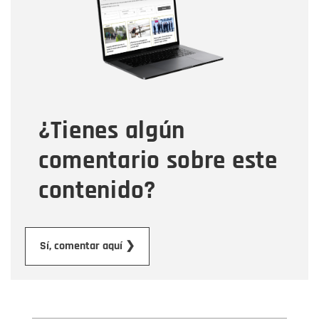
Correo electrónico
Tipo de comentario
¿Tienes algún
Mensaje
comentario sobre este
contenido?
Enviar
Sí, comentar aquí ❯