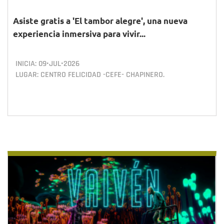
Asiste gratis a 'El tambor alegre', una nueva
experiencia inmersiva para vivir...
INICIA:
09•JUL•2026
LUGAR: CENTRO FELICIDAD -CEFE- CHAPINERO.