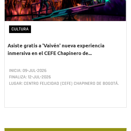
CULTURA
Asiste gratis a 'Vaivén' nueva experiencia
inmersiva en el CEFE Chapinero de...
INICIA:
09•JUL•2026
FINALIZA:
12•JUL•2026
LUGAR: CENTRO FELICIDAD (CEFE) CHAPINERO DE BOGOTÁ.