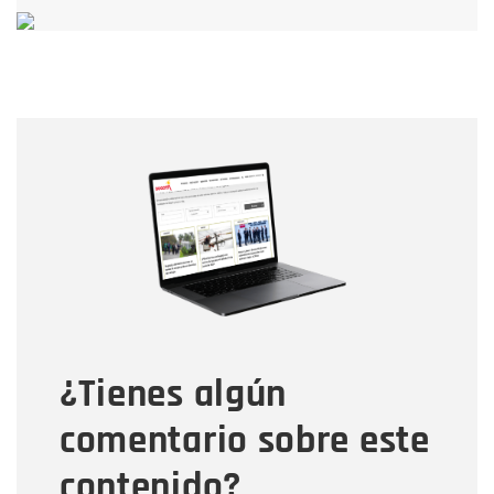
Nombre
Nombre
Correo electrónico
Tipo de comentario
¿Tienes algún
Mensaje
comentario sobre este
contenido?