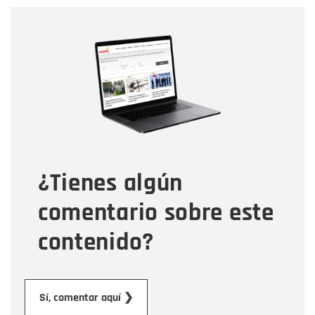
Nombre
Nombre
Correo electrónico
Tipo de comentario
¿Tienes algún
Mensaje
comentario sobre este
contenido?
Enviar
Sí, comentar aquí ❯