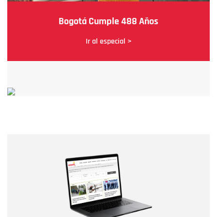
Bogotá Cumple 488 Años
Ir al especial >
Nombre
Nombre
Correo electrónico
Tipo de comentario