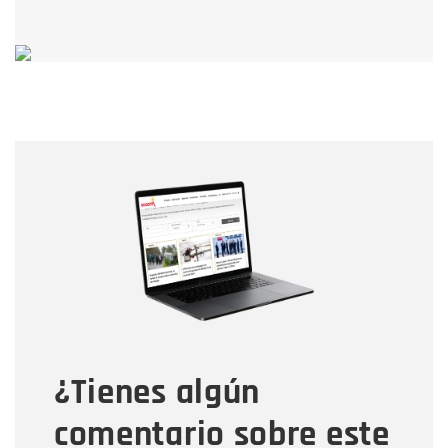
Nombre
Nombre
Correo electrónico
Tipo de comentario
¿Tienes algún
Mensaje
comentario sobre este