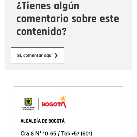
¿Tienes algún
Mensaje
comentario sobre este
contenido?
Enviar
Sí, comentar aquí ❯
ALCALDÍA DE BOGOTÁ
Cra 8 N° 10-65 / Tel:
+57 (601)