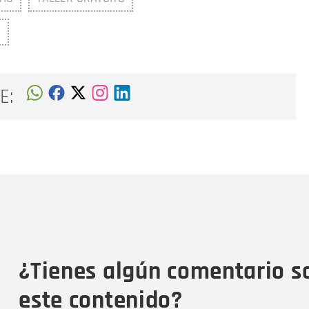
S
E:
Nombre
C
Nombre
Tipo de comentario
M
¿Tienes algún comentario s
este contenido?