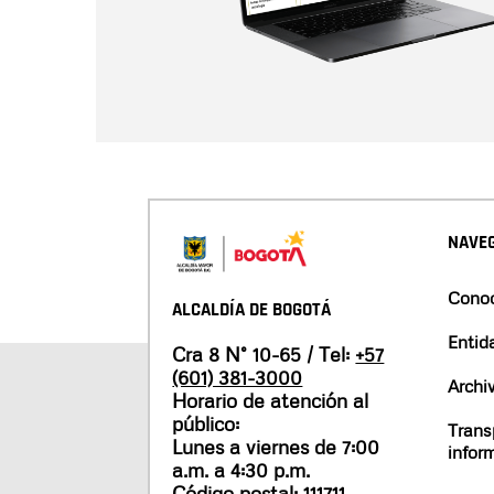
NAVEG
Conoc
ALCALDÍA DE BOGOTÁ
Entid
Cra 8 N° 10-65 / Tel:
+57
(601) 381-3000
Archi
Horario de atención al
público:
Trans
Lunes a viernes de 7:00
infor
a.m. a 4:30 p.m.
Código postal: 111711