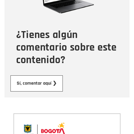
Tipo de comentario
¿Tienes algún
Mensaje
comentario sobre este
contenido?
Enviar
Sí, comentar aquí ❯