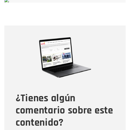
Nombre
Nombre
Correo electrónico
Tipo de comentario
¿Tienes algún
Mensaje
comentario sobre este
contenido?