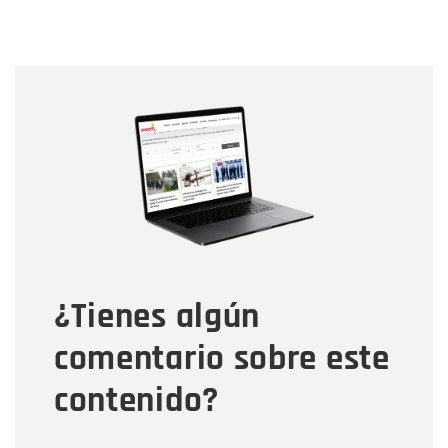
Nombre
Nombre
Correo electrónico
Tipo de comentario
¿Tienes algún
Mensaje
comentario sobre este
contenido?