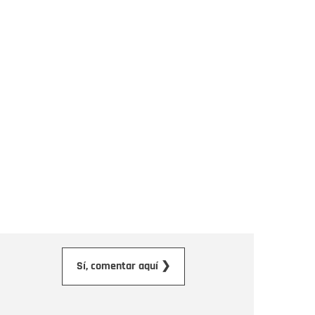
orreo electrónico
Sí, comentar aquí ❯
ensaje