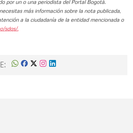
do por un o una periodista del Portal Bogotá.
 necesitas más información sobre la nota publicada,
atención a la ciudadanía de la entidad mencionada o
o/sdqs/.
E:
Nombre
C
Nombre
Tipo de comentario
M