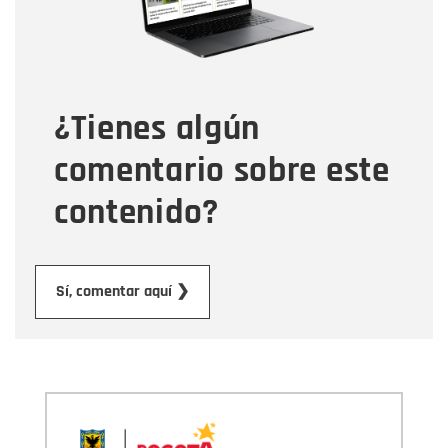
Tipo de comentario
¿Tienes algún
Mensaje
comentario sobre este
contenido?
Enviar
Sí, comentar aquí ❯