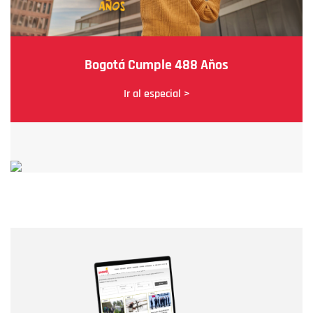
Bogotá Cumple 488 Años
Ir al especial >
Nombre
Nombre
Correo electrónico