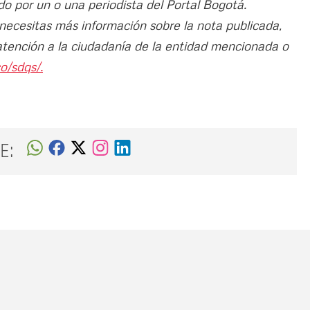
do por un o una periodista del Portal Bogotá.
 necesitas más información sobre la nota publicada,
atención a la ciudadanía de la entidad mencionada o
o/sdqs/.
E:
Nombre
C
Nombre
Tipo de comentario
M