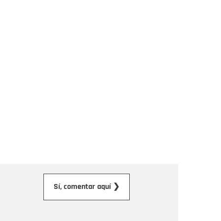
orreo electrónico
Sí, comentar aquí ❯
ensaje