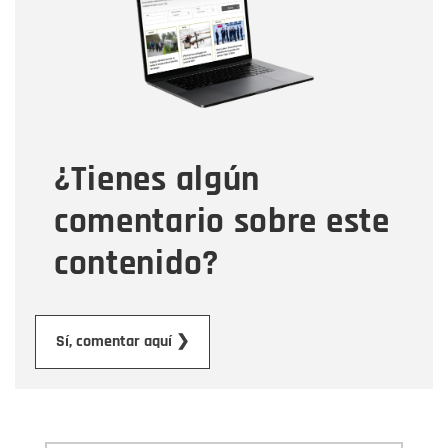
Correo electrónico
Tipo de comentario
¿Tienes algún
Mensaje
comentario sobre este
contenido?
Enviar
Sí, comentar aquí ❯