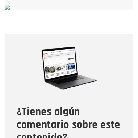
Nombre
Nombre
Correo electrónico
Tipo de comentario
¿Tienes algún
Mensaje
comentario sobre este
contenido?