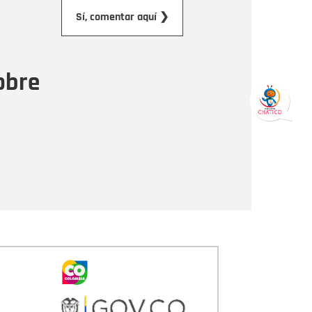
orreo electrónico
Sí, comentar aquí ❯
ensaje
obre
Enviar