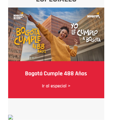
Bogotá Cumple 488 Años
Ir al especial >