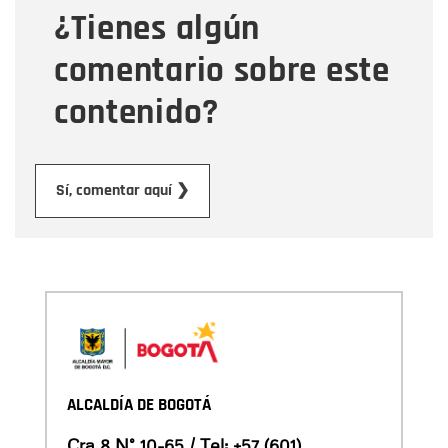
¿Tienes algún
Mensaje
comentario sobre este
contenido?
Enviar
Sí, comentar aquí ❯
ALCALDÍA DE BOGOTÁ
Cra 8 N° 10-65 / Tel:
+57 (601)