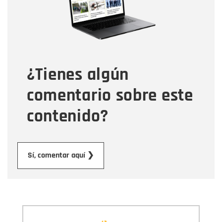
Tipo de comentario
¿Tienes algún
Mensaje
comentario sobre este
contenido?
Enviar
Sí, comentar aquí ❯