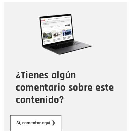
Nombre
Nombre
Correo electrónico
Tipo de comentario
¿Tienes algún
Mensaje
comentario sobre este
contenido?
Enviar
Sí, comentar aquí ❯