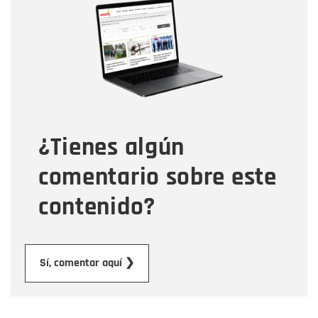
Nombre
Correo electrónico
Tipo de comentario
¿Tienes algún
Mensaje
comentario sobre este
contenido?
Enviar
Sí, comentar aquí ❯