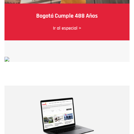
Bogotá Cumple 488 Años
Ir al especial >
Nombre
Nombre
Correo electrónico