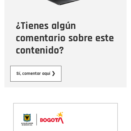
Tipo de comentario
¿Tienes algún
Mensaje
comentario sobre este
contenido?
Enviar
Sí, comentar aquí ❯