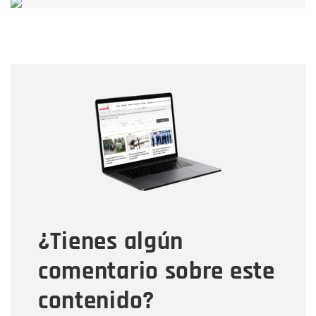
Nombre
Nombre
Correo electrónico
Tipo de comentario
¿Tienes algún
Mensaje
comentario sobre este
contenido?